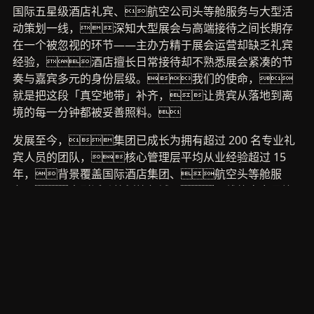
国际五星级酒店礼宾、航空公司头等舱服务与大型活
动策划一线，深知大型展会与高端接待之间长期存
在一个被忽视的环节——主办方精于展会运营却缺乏礼宾
经验，酒店擅长日常接待却不熟悉展会紧凑的节
奏与嘉宾多元的身份层级。我们的使命，
就是把这段「真空地带」补齐，让贵宾从落地到离
境的每一分钟都被妥善照料。
发展至今，集团已成长为拥有超过 200 名专业礼
宾人员的团队，核心管理层平均从业经验超过 15
年，背景覆盖国际酒店集团、航空头等舱服
务、大型活动策划等领域。一线礼宾专员均
须通过 480 小时封闭式培训，内容涵盖商务礼
仪、跨文化交际、应急处置、
贵宾动线安全评估等 12 个模块。截至目
前，集团已累计为超过 150 场大型展会与会务活
动提供贵宾接待服务，累计接待 VIP 嘉宾超过 8,700
人次，覆盖 47 个国家和地区。